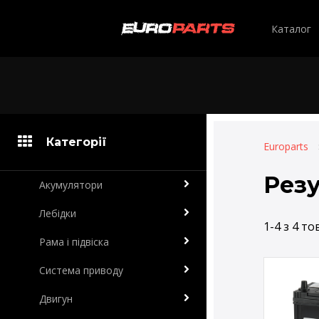
Каталог
Категорії
Europarts
Резу
Акумулятори
Лебідки
1-4 з 4 то
Рама і підвіска
Система приводу
Двигун