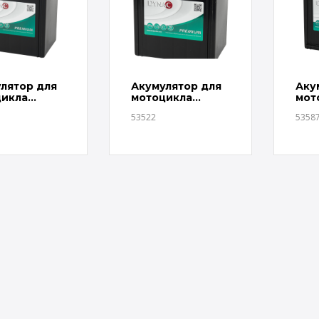
лятор для
Акумулятор для
Аку
цикла
мотоцикла
мот
ort 53520
Landport 53522
Lan
53522
5358