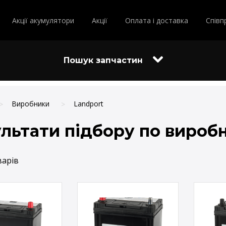
Акції акумулятори
Акції
Оплата і доставка
Співп
Пошук запчастин
Виробники
Landport
льтати підбору по вироб
варів