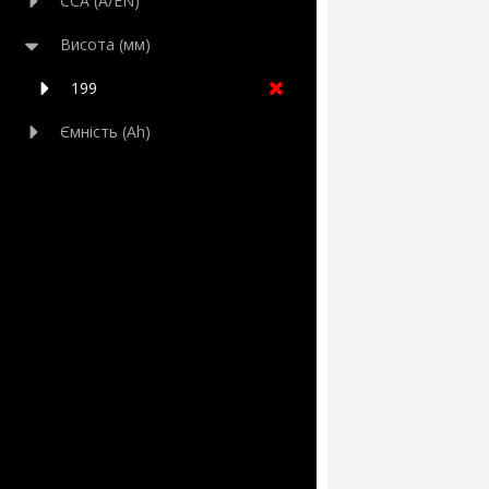
CCA (A/EN)
Висота (мм)
199
Ємність (Ah)