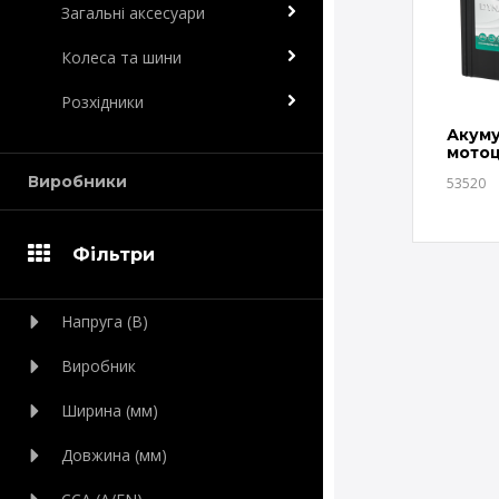
Загальні аксесуари
Колеса та шини
Розхідники
Акуму
мото
Landp
Виробники
53520
Фільтри
Напруга (В)
Виробник
Ширина (мм)
Довжина (мм)