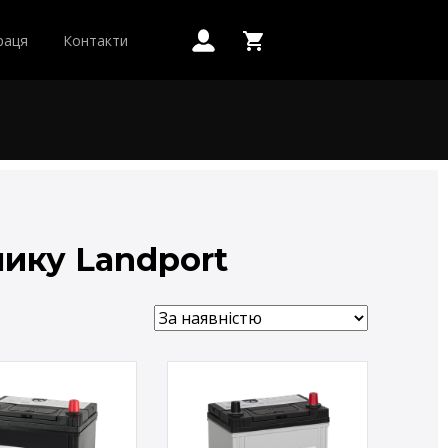
раця
Контакти
нику Landport