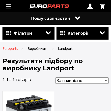
Пошук запчастин
Фільтри
Категорії
Europarts
Виробники
Landport
Результати підбору по
виробнику Landport
1-1 з 1 товарів