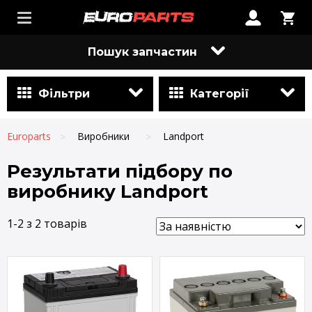
Пошук запчастин
Фільтри
Категорії
Europarts
Виробники
Landport
Результати підбору по
виробнику Landport
1-2 з 2 товарів