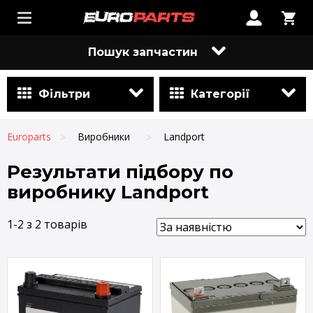
Пошук запчастин
Фільтри
Категорії
Europarts
Виробники
Landport
Результати підбору по
виробнику Landport
1-2 з 2 товарів