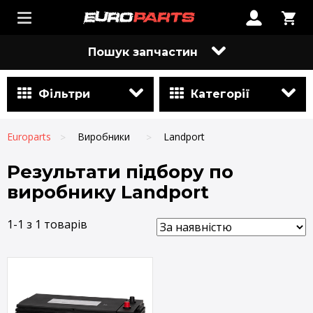
Пошук запчастин
Фільтри
Категорії
Europarts
Виробники
Landport
Результати підбору по
виробнику Landport
1-1 з 1 товарів