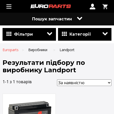
Пошук запчастин
Фільтри
Категорії
Europarts
Виробники
Landport
Результати підбору по
виробнику Landport
1-1 з 1 товарів