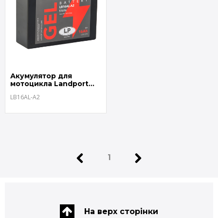
Акумулятор для
мотоцикла Landport
LB16AL-A2
LB16AL-A2
1
На верх сторінки