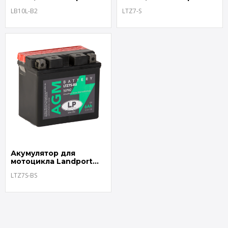
LB10L-B2
LTZ7-S
LB10L-B2
LTZ7-S
Акумулятор для
мотоцикла Landport
LTZ7S-BS
LTZ7S-BS