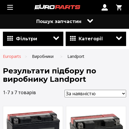
Пошук запчастин
Фільтри
Категорії
Europarts
Виробники
Landport
Результати підбору по
виробнику Landport
1-7 з 7 товарів