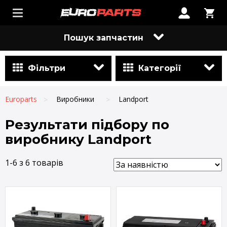
Пошук запчастин
Фільтри
Категорії
Europarts
Виробники
Landport
Результати підбору по
виробнику Landport
1-6 з 6 товарів