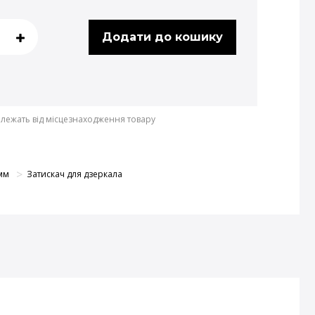
Додати до кошику
залежать від місцезнаходження товару
мм
Затискач для дзеркала