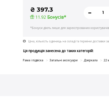
₴
397.3
11.92
Бонусів*
*Бонуси діють лише для зареєстрованих користувачів
Ціна, кількість одиниць на складі та терміни доставки 
Ця продукція занесена до таких категорій:
Рама і підвіска
Загальні аксесуари
Дзеркала
22 