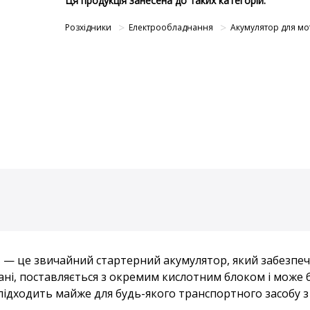
Ця продукція занесена до таких категорій:
Розхідники
Електрообладнання
Акумулятор для мо
 — це звичайний стартерний акумулятор, який забезпечу
ані, поставляється з окремим кислотним блоком і може 
підходить майже для будь-якого транспортного засобу з