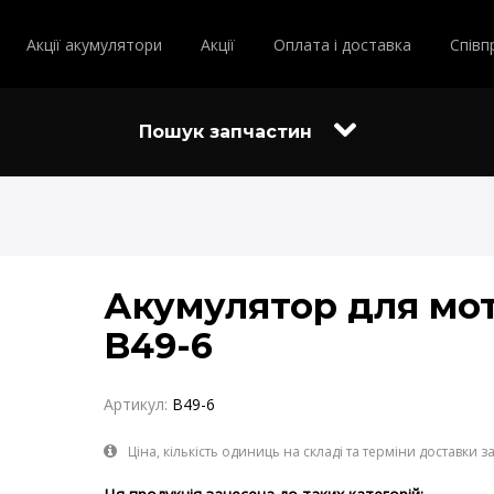
Акції акумулятори
Акції
Оплата і доставка
Співп
Пошук запчастин
Акумулятор для мот
B49-6
Артикул:
B49-6
Ціна, кількість одиниць на складі та терміни доставки 