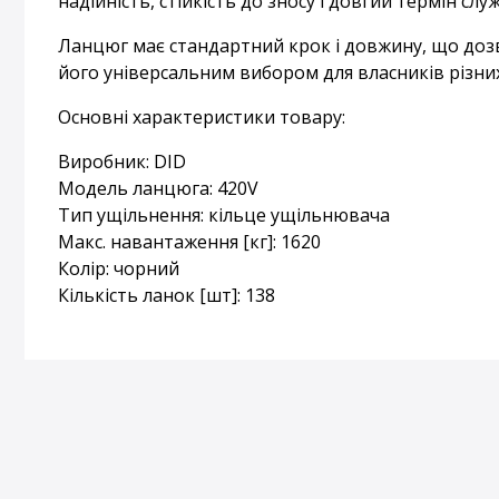
надійність, стійкість до зносу і довгий термін слу
Ланцюг має стандартний крок і довжину, що дозв
його універсальним вибором для власників різни
Основні характеристики товару:
Виробник: DID
Модель ланцюга: 420V
Тип ущільнення: кільце ущільнювача
Макс. навантаження [кг]: 1620
Колір: чорний
Кількість ланок [шт]: 138