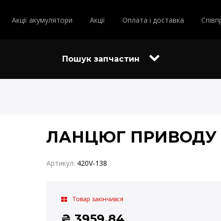
Акції акумулятори
Акції
Оплата і доставка
Співп
Пошук запчастин
ЛАНЦЮГ ПРИВОДУ D
Артикул:
420V-138
Товар закінчився
₴
3959.84