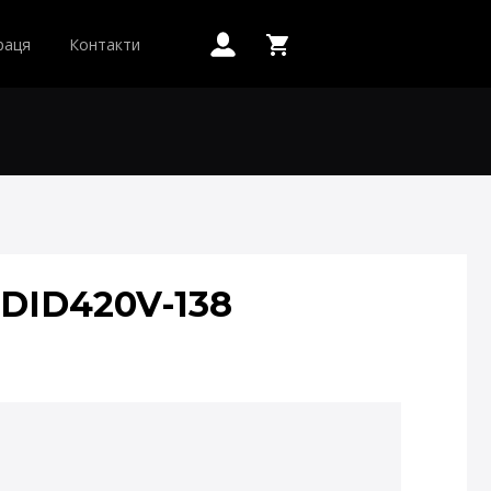
раця
Контакти
ID420V-138